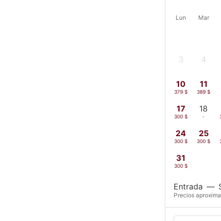
Lun
Mar
3
4
-
-
10
11
379 $
389 $
17
18
300 $
-
24
25
300 $
300 $
31
300 $
Entrada
—
Precios aproxima