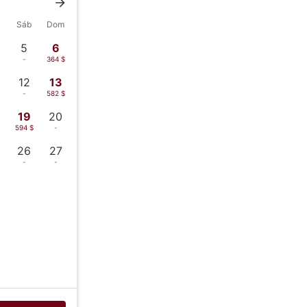
Sáb
Dom
5
6
-
364 $
12
13
-
582 $
19
20
594 $
-
26
27
-
-