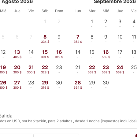
Agosto 2026
Septiembre 2026
Mié
Jue
Vie
Sáb
Dom
Lun
Mar
Mié
Jue
Vie
1
2
1
2
3
4
-
-
-
-
-
-
5
6
7
8
9
7
8
9
10
11
-
-
-
334 $
-
364 $
-
-
-
-
12
13
14
15
16
14
15
16
17
18
-
405 $
-
391 $
319 $
-
-
569 $
-
-
19
20
21
22
23
21
22
23
24
25
300 $
300 $
300 $
328 $
-
-
569 $
569 $
569 $
-
26
27
28
29
30
28
29
30
300 $
300 $
-
319 $
-
594 $
-
-
Salida
dos en USD, por habitación, para 2 adultos , desde 1 noche (Impuestos incluidos)