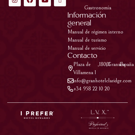
Gastronomía
Información
general
Manual de régimen interno
Manual de turismo
Manual de servicio
Contacto
Plaza de
,
18001
,
Granada
,
España
Villamena 1
info@granhotelclaridge.com
+34 958 22 10 20